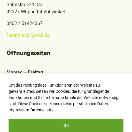
Bahnstraße 118a
42327 Wuppertal Vohwinkel
0202 / 51424367
futterbuddy@web.de
Öffnungszeiten
Montag – Freitag
09:30 – 14:00, 15:00 – 18:30
Um das reibungslose Funktionieren der Website zu
Samstag
gewährleisten, setzen wir Cookies, die für grundlegende
Funktionen und Sicherheitsmerkmale der Website notwendig
09:30 – 14:00
sind. Diese Cookies speichern keine persönlichen Daten.
Impressum
Datenschutz
Service und Informationen
OK
Impressum